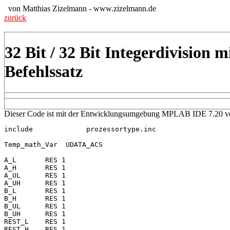
von Matthias Zizelmann - www.zizelmann.de
zurück
32 Bit / 32 Bit Integerdivision
Befehlssatz
Dieser Code ist mit der Entwicklungsumgebung MPLAB IDE 7.20 vo
include             prozessortype.inc

Temp_math_Var  UDATA_ACS

A_L       RES 1

A_H       RES 1

A_UL      RES 1

A_UH      RES 1

B_L       RES 1

B_H       RES 1

B_UL      RES 1

B_UH      RES 1

REST_L    RES 1

REST_H    RES 1
