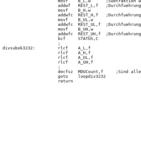
                      movf    B_L,w      ;Subtraktion w
                      addwf   REST_L,f   ;Durchfuehrung
                      movf    B_H,w

                      addwfc  REST_H,f   ;Durchfuehrung
                      movf    B_UL,w

                      addwfc  REST_UL,f  ;Durchfuehrung
                      movf    B_UH,w

                      addwfc  REST_UH,f  ;Durchfuehrung
                      bcf     STATUS,C

                      ;

divsubok3232:         rlcf    A_L,f

                      rlcf    A_H,f

                      rlcf    A_UL,f

                      rlcf    A_UH,f

                      ;

                      decfsz  MDUCount,f     ;Sind alle
                      goto    loopdiv3232

                      return
