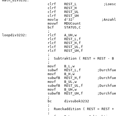
math_div3232:

                      clrf    REST_L             ;Loesc
                      clrf    REST_H

                      clrf    REST_UL

                      clrf    REST_UH

                      movlw   d'32'             ;Anzahl
                      movwf   MDUCount

                      bcf     STATUS,C

                      ;

loopdiv3232:          rlcf    A_UH,w

                      rlcf    REST_L,f

                      rlcf    REST_H,f

                      rlcf    REST_UL,f

                      rlcf    REST_UH,f

                      ;

                      ;  Subtraktion ( REST = REST - B 
                      ;

                      movf    B_L,w

                      subwf   REST_L,f        ;Durchfue
                      movf    B_H,w

                      subwfB  REST_H,f        ;Durchfue
                      movf    B_UL,w

                      subwfB  REST_UL,f       ;Durchfue
                      movf    B_UH,w

                      subwfB  REST_UH,f       ;Durchfue
                      ;

                      bc      divsubok3232             
                      ;

                      ;  Rueckaddition ( REST = REST + 
                      ;
